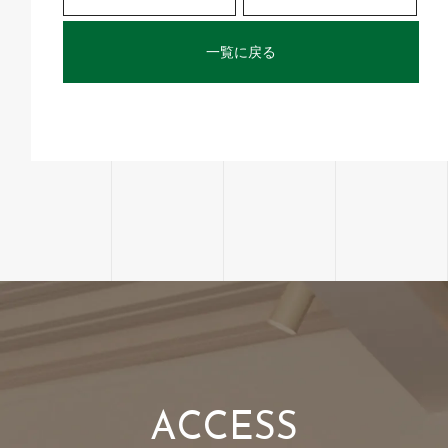
一覧に戻る
A
C
C
E
S
S