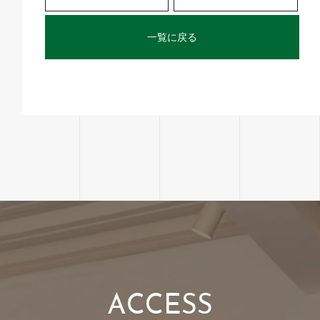
一覧に戻る
A
C
C
E
S
S