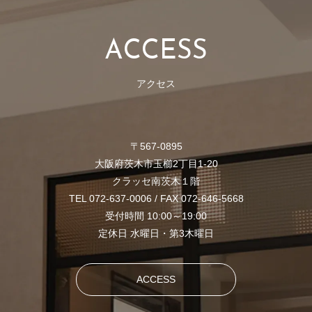
A
C
C
E
S
S
アクセス
〒567-0895
大阪府茨木市玉櫛2丁目1-20
クラッセ南茨木１階
TEL 072-637-0006 / FAX 072-646-5668
受付時間 10:00～19:00
定休日 水曜日・第3木曜日
ACCESS