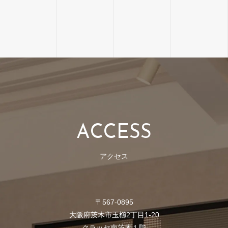
A
C
C
E
S
S
アクセス
〒567-0895
大阪府茨木市玉櫛2丁目1-20
クラッセ南茨木１階