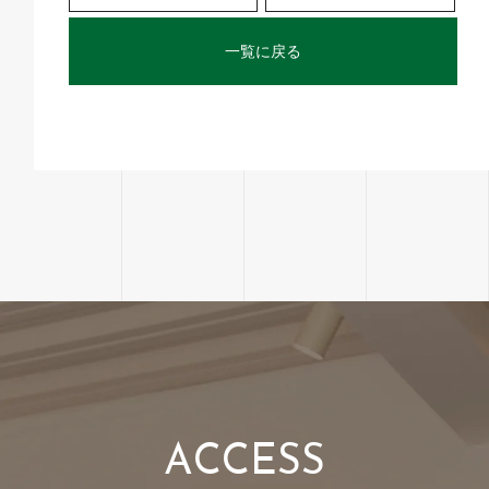
一覧に戻る
A
C
C
E
S
S